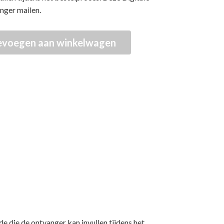
nger mailen.
evoegen aan winkelwagen
In
hatsApp
e die de ontvanger kan invullen tijdens het