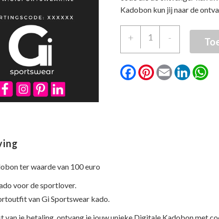
Kadobon kun jij naar de ontva
Kadobon
+
-
To
100
euro
Facebook
Pinterest
Email
Linked
W
aantal
ving
dobon ter waarde van 100 euro
ado voor de sportlover.
rtoutfit van Gi Sportswear kado.
 van je betaling, ontvang je jouw unieke Digitale Kadobon met cod