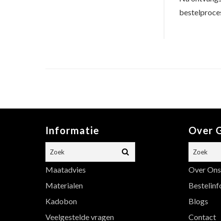
bestelproces
Informatie
Over G
Maatadvies
Over Ons
Materialen
Bestelinf
Kadobon
Blogs
Veelgestelde vragen
Contact