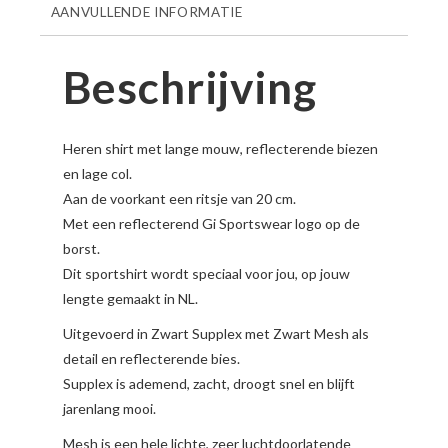
AANVULLENDE INFORMATIE
aantal
Beschrijving
Heren shirt met lange mouw,
reflecterende biezen
en lage col.
Aan de voorkant een ritsje van 20 cm.
Met een reflecterend Gi Sportswear logo op de
borst.
Dit sportshirt wordt speciaal voor jou, op jouw
lengte gemaakt in NL.
Uitgevoerd in
Zwart
Supplex met Zwart Mesh als
detail en reflecterende bies.
Supplex is ademend, zacht, droogt snel en blijft
jarenlang mooi.
Mesh is een hele lichte, zeer luchtdoorlatende