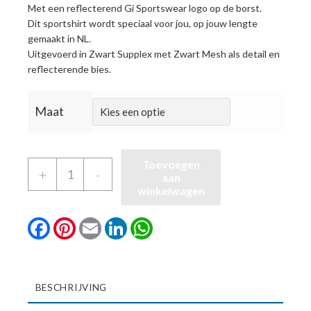
Met een reflecterend Gi Sportswear logo op de borst.
Dit sportshirt wordt speciaal voor jou, op jouw lengte
gemaakt in NL.
Uitgevoerd in
Zwart
Supplex met Zwart Mesh als detail en
reflecterende bies.
Maat
Toevoegen
Heren
+
-
aan
shirt
winkelwagen
met
Facebook
Pinterest
Email
LinkedIn
WhatsApp
reflecterende
bies
en
lange
BESCHRIJVING
mouw