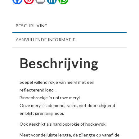
binnenbroek
in
roze
BESCHRIJVING
aantal
AANVULLENDE INFORMATIE
Beschrijving
Soepel vallend rokje van meryl met een
reflecterend logo .
Binnenbroekje in uni roze meryl.
Onze meryl is ademend, zacht, niet doorschijnend
en blijft jarenlang mooi.
Ook geschikt als hardlooprokje of hockeyrok.
Meet voor de juiste lengte, de zijlengte op vanaf de