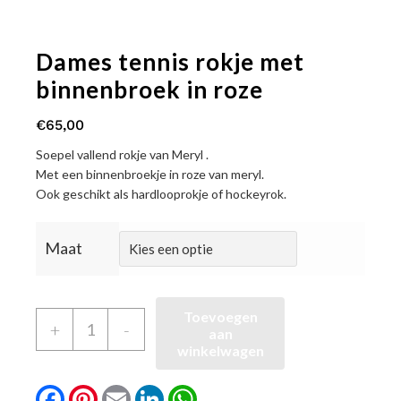
Dames tennis rokje met
binnenbroek in roze
€
65,00
Soepel vallend rokje van Meryl .
Met een binnenbroekje in roze van meryl.
Ook geschikt als hardlooprokje of hockeyrok.
Maat
Toevoegen
Dames
+
-
aan
tennis
winkelwagen
rokje
Facebook
Pinterest
Email
LinkedIn
WhatsApp
met