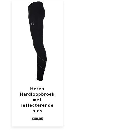
Heren
Hardloopbroek
met
reflecterende
bies
€
89,95