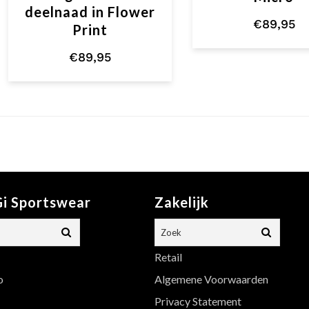
deelnaad in Flower
€
89,95
Print
€
89,95
i Sportswear
Zakelijk
Retail
o
Algemene Voorwaarden
Privacy Statement