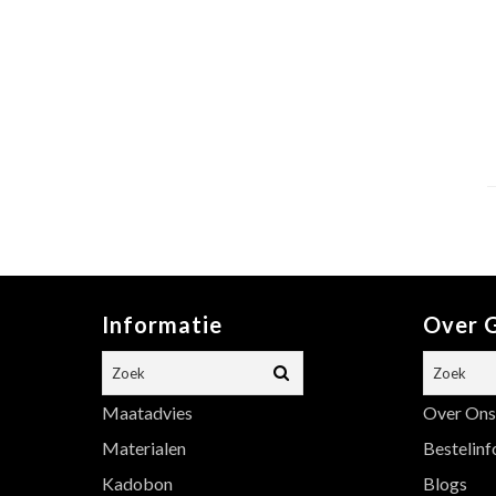
Informatie
Over G
Maatadvies
Over Ons
Materialen
Bestelinf
Kadobon
Blogs