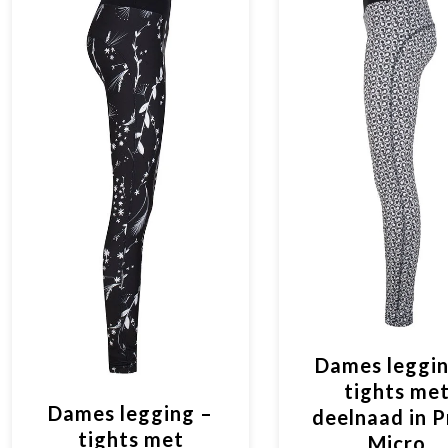
Dames leggin
tights me
Dames legging –
deelnaad in P
tights met
Micro