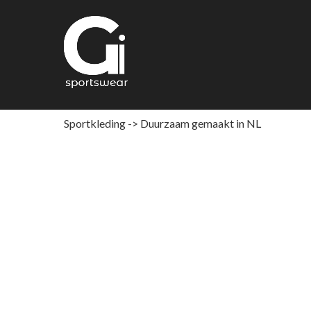
Ga
naar
de
inhoud
Sportkleding -> Duurzaam gemaakt in NL