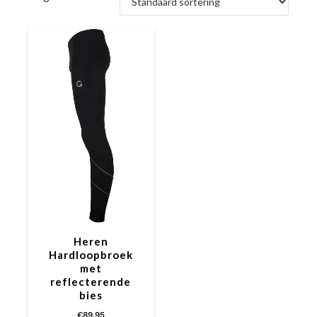
Heren
Hardloopbroek
met
reflecterende
bies
€
89,95