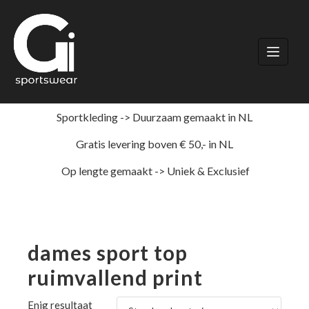
Ga
naar
de
inhoud
Sportkleding -> Duurzaam gemaakt in NL
Gratis levering boven € 50,- in NL
Op lengte gemaakt -> Uniek & Exclusief
dames sport top
ruimvallend print
Enig resultaat