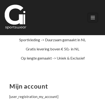
Ga
naar
de
inhoud
Sportkleding -> Duurzaam gemaakt in NL
Gratis levering boven € 50,- in NL
Op lengte gemaakt -> Uniek & Exclusief
Mijn account
[user_registration_my_account]