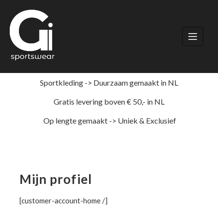
Ga
naar
de
inhoud
Sportkleding -> Duurzaam gemaakt in NL
Gratis levering boven € 50,- in NL
Op lengte gemaakt -> Uniek & Exclusief
Mijn profiel
[customer-account-home /]